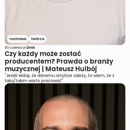
rozmowa
twórca
30 czerwca
•
2
min
Czy każdy może zostać
producentem? Prawda o branży
muzycznej | Mateusz Hulbój
"Jeżeli widzę, że danemu artyście zależy, to wiem, że z
taką/takim warto pracować"