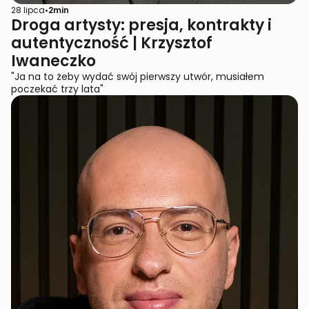
28 lipca
•
2
min
Droga artysty: presja, kontrakty i
autentyczność | Krzysztof
Iwaneczko
"Ja na to żeby wydać swój pierwszy utwór, musiałem
poczekać trzy lata"