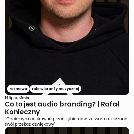
rozmowa
role w branży muzycznej
14 lipca
•
2
min
Co to jest audio branding? | Rafał
Konieczny
"Chciałbym edukować przedsiębiorców, że warto okiełznać
swój przekaz dzwiękowy"