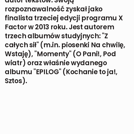
autor tekstów. Swoją
rozpoznawalność zyskał jako
finalista trzeciej edycji programu X
Factor w 2013 roku. Jest autorem
trzech albumów studyjnych: "Z
całych sił" (m.in. piosenki Na chwilę,
Wstaję), "Momenty" (O Pani!, Pod
wiatr) oraz właśnie wydanego
albumu "EPILOG" (Kochanie to ja!,
Sztos).