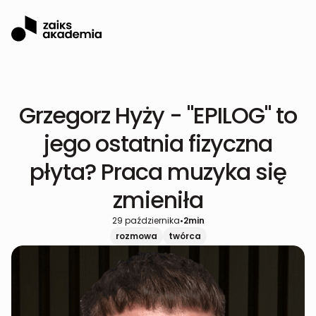
Grzegorz Hyży - "EPILOG" to
jego ostatnia fizyczna
płyta? Praca muzyka się
zmieniła
29 października
•
2
min
rozmowa
twórca