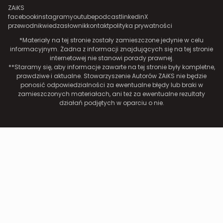
ZAiKS
facebook
instagram
youtube
podcast
linkedin
X
przewodnik
wiedza
słownik
kontakt
polityka prywatności
*Materiały na tej stronie zostały zamieszczone jedynie w celu
informacyjnym. Żadna z informacji znajdujących się na tej stronie
internetowej nie stanowi porady prawnej.
**Staramy się, aby informacje zawarte na tej stronie były kompletne,
prawdziwe i aktualne. Stowarzyszenie Autorów ZAiKS nie będzie
ponosić odpowiedzialności za ewentualne błędy lub braki w
zamieszczonych materiałach, ani też za ewentualne rezultaty
działań podjętych w oparciu o nie.