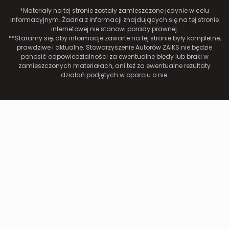
*Materiały na tej stronie zostały zamieszczone jedynie w celu
informacyjnym. Żadna z informacji znajdujących się na tej stronie
internetowej nie stanowi porady prawnej.
**Staramy się, aby informacje zawarte na tej stronie były kompletne,
prawdziwe i aktualne. Stowarzyszenie Autorów ZAiKS nie będzie
ponosić odpowiedzialności za ewentualne błędy lub braki w
zamieszczonych materiałach, ani też za ewentualne rezultaty
działań podjętych w oparciu o nie.