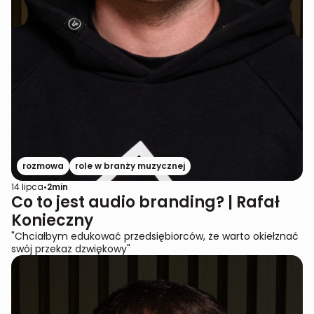
rozmowa
role w branży muzycznej
14 lipca
•
2
min
Co to jest audio branding? | Rafał
Konieczny
"Chciałbym edukować przedsiębiorców, że warto okiełznać
swój przekaz dzwiękowy"