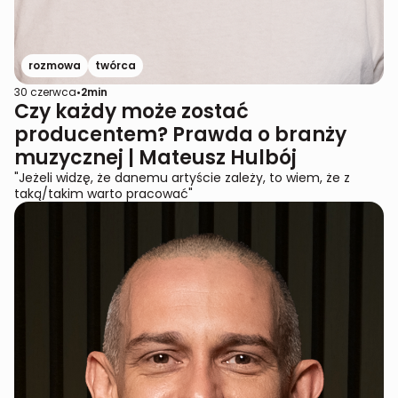
rozmowa
twórca
30 czerwca
•
2
min
Czy każdy może zostać
producentem? Prawda o branży
muzycznej | Mateusz Hulbój
"Jeżeli widzę, że danemu artyście zależy, to wiem, że z
taką/takim warto pracować"