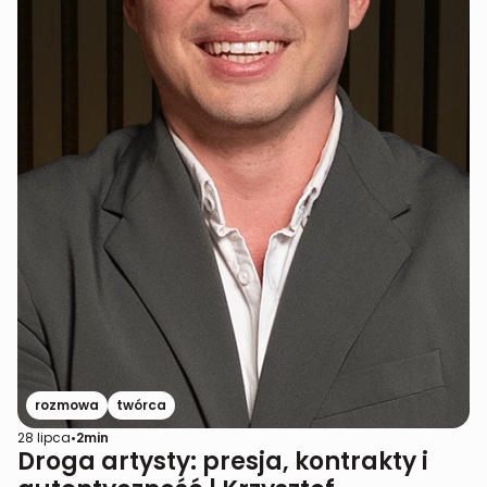
rozmowa
twórca
28 lipca
•
2
min
Droga artysty: presja, kontrakty i