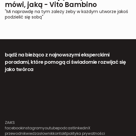
mówi, jaką - Vito Bambino
"Mi naprawdę na tym zależy żeby w każdym utworze jakoś
podzielić się sobą"
bądź na bieżąco z najnowszymi eksperckimi
poradami, które pomogą ci świadomie rozwijać się
jako twórca
ZAiKS
facebook
instagram
youtube
podcast
linkedin
X
przewodnik
wiedza
słownik
kontakt
polityka prywatności