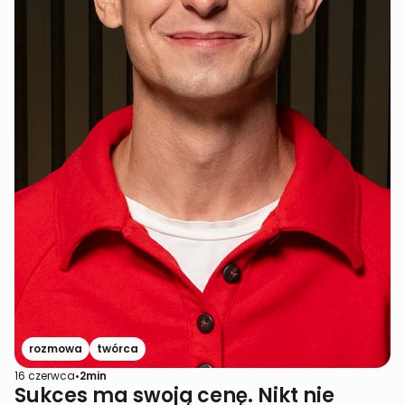
rozmowa
twórca
16 czerwca
•
2
min
Sukces ma swoją cenę. Nikt nie