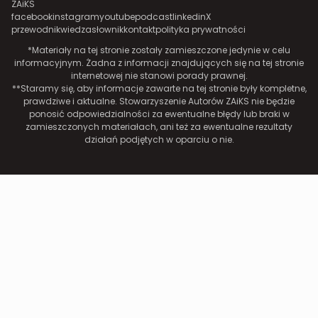
ZAiKS
facebook
instagram
youtube
podcast
linkedin
X
przewodnik
wiedza
słownik
kontakt
polityka prywatności
*Materiały na tej stronie zostały zamieszczone jedynie w celu
informacyjnym. Żadna z informacji znajdujących się na tej stronie
internetowej nie stanowi porady prawnej.
**Staramy się, aby informacje zawarte na tej stronie były kompletne,
prawdziwe i aktualne. Stowarzyszenie Autorów ZAiKS nie będzie
ponosić odpowiedzialności za ewentualne błędy lub braki w
zamieszczonych materiałach, ani też za ewentualne rezultaty
działań podjętych w oparciu o nie.