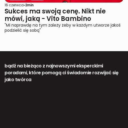
16 czerwca
•
2
min
Sukces ma swoją cenę. Nikt nie
mówi, jaką - Vito Bambino
"Mi naprawdę na tym zależy żeby w każdym utworze jakoś
podzielić się sobą"
bądź na bieżąco z najnowszymi eksperckimi
poradami, które pomogą ci świadomie rozwijać się
jako twórca