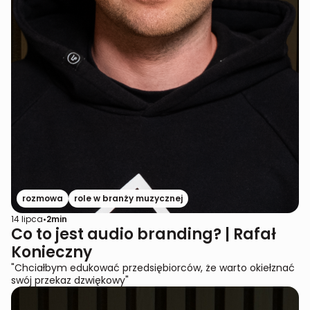
rozmowa
role w branży muzycznej
14 lipca
•
2
min
Co to jest audio branding? | Rafał
Konieczny
"Chciałbym edukować przedsiębiorców, że warto okiełznać
swój przekaz dzwiękowy"