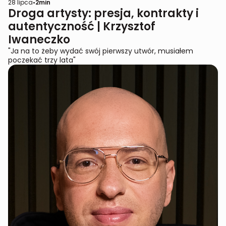
28 lipca
•
2
min
Droga artysty: presja, kontrakty i
autentyczność | Krzysztof
Iwaneczko
"Ja na to żeby wydać swój pierwszy utwór, musiałem
poczekać trzy lata"