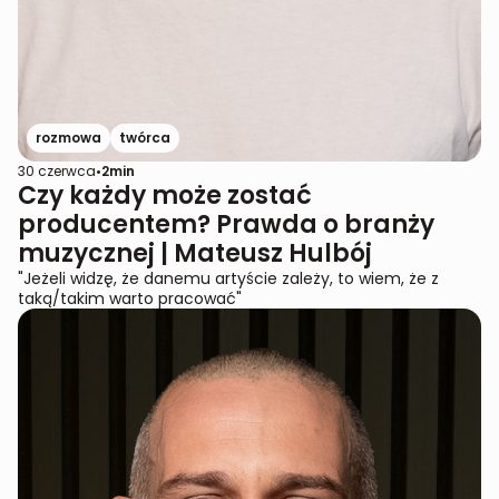
rozmowa
twórca
30 czerwca
•
2
min
Czy każdy może zostać
producentem? Prawda o branży
muzycznej | Mateusz Hulbój
"Jeżeli widzę, że danemu artyście zależy, to wiem, że z
taką/takim warto pracować"