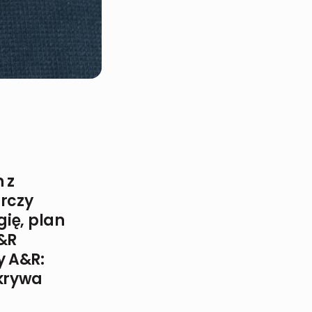
 z
rczy
gię, plan
A&R
y A&R:
dkrywa