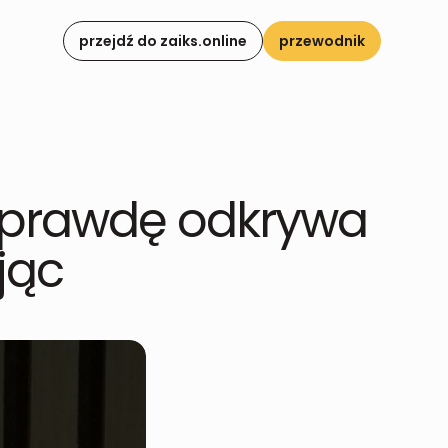
przejdź do zaiks.online
przewodnik
naprawdę odkrywa
jąc