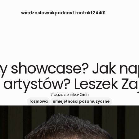
wiedza
słownik
podcast
kontakt
ZAiKS
 czy showcase? Jak 
ę artystów? Leszek Za
7 października
•
2
min
rozmowa
umiejętności pozamuzyczne