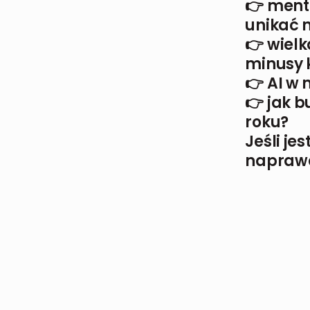
👉 ment
unikać n
👉 wielk
minusy 
👉 AI w
👉 jak b
roku?
Jeśli je
naprawd