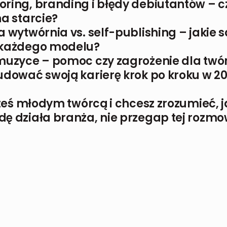
oring, branding i błędy debiutantów – 
a starcie?
a wytwórnia vs. self-publishing – jakie są
każdego modelu?
 muzyce – pomoc czy zagrożenie dla tw
udować swoją karierę krok po kroku w 2
steś młodym twórcą i chcesz zrozumieć, j
ę działa branża, nie przegap tej rozmo