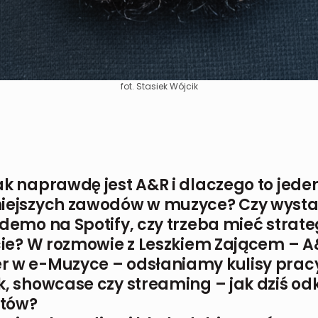
fot. Stasiek Wójcik
ak naprawdę jest A&R i dlaczego to jeden
iejszych zawodów w muzyce? Czy wysta
demo na Spotify, czy trzeba mieć strate
ście? W rozmowie z Leszkiem Zającem – 
 w e-Muzyce – odsłaniamy kulisy prac
k, showcase czy streaming – jak dziś o
stów?