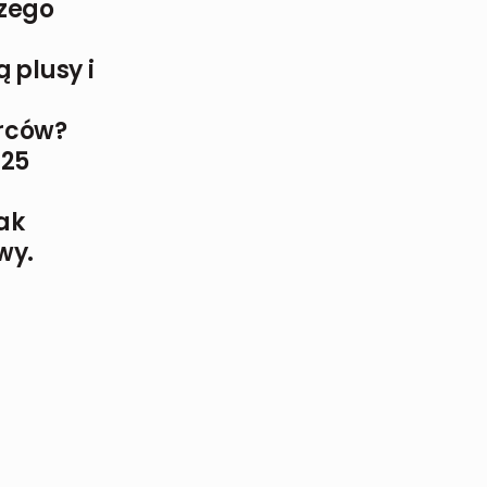
czego
 plusy i
órców?
025
ak
wy.