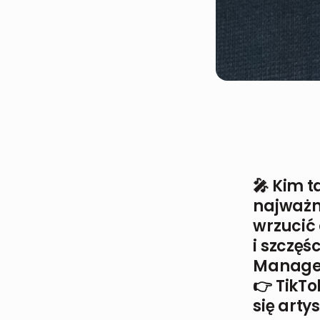
🎤 Kim t
najważn
wrzucić 
i szczę
Manager
👉 TikTo
się arty