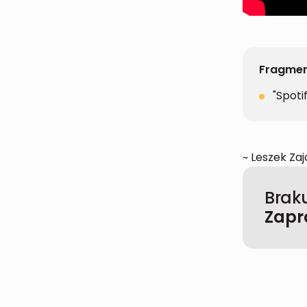
Fragmen
"Spoti
~ Leszek Za
Braku
Zapr