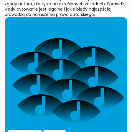
zgody autora, ale tylko na określonych zasadach. Sprawdź,
kiedy cytowanie jest legalne i jakie błędy najczęściej
prowadzą do naruszenia prawa autorskiego.