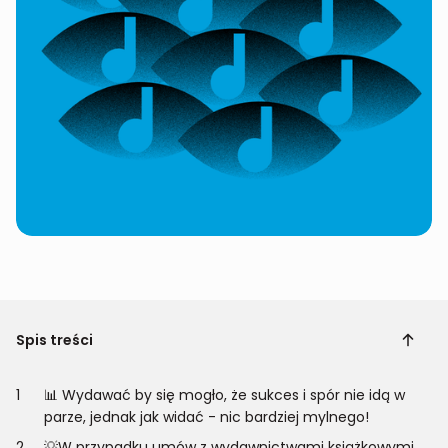
Spis treści
1
📊 Wydawać by się mogło, że sukces i spór nie idą w
parze, jednak jak widać - nic bardziej mylnego!
2
💡W przypadku umów z wydawnictwami książkowymi