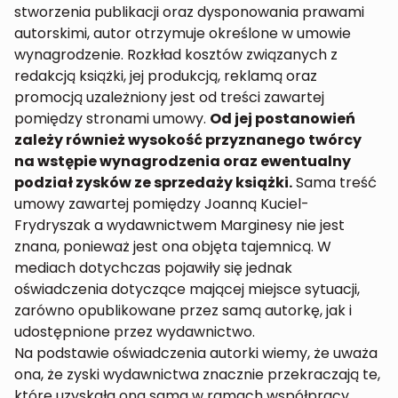
stworzenia publikacji oraz dysponowania prawami
autorskimi, autor otrzymuje określone w umowie
wynagrodzenie. Rozkład kosztów związanych z
redakcją książki, jej produkcją, reklamą oraz
promocją uzależniony jest od treści zawartej
pomiędzy stronami umowy.
Od jej postanowień
zależy również wysokość przyznanego twórcy
na wstępie wynagrodzenia oraz ewentualny
podział zysków ze sprzedaży książki.
Sama treść
umowy zawartej pomiędzy Joanną Kuciel-
Frydryszak a wydawnictwem Marginesy nie jest
znana, ponieważ jest ona objęta tajemnicą. W
mediach dotychczas pojawiły się jednak
oświadczenia dotyczące mającej miejsce sytuacji,
zarówno opublikowane przez samą autorkę, jak i
udostępnione przez wydawnictwo.
Na podstawie oświadczenia autorki wiemy, że uważa
ona, że zyski wydawnictwa znacznie przekraczają te,
które uzyskała ona sama w ramach współpracy.