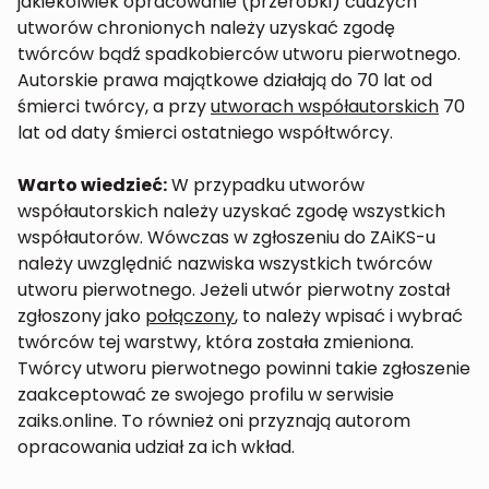
jakiekolwiek opracowanie (przeróbki) cudzych
utworów chronionych należy uzyskać zgodę
twórców bądź spadkobierców utworu pierwotnego.
Autorskie prawa majątkowe działają do 70 lat od
śmierci twórcy, a przy
utworach współautorskich
70
lat od daty śmierci ostatniego współtwórcy.
Warto wiedzieć:
W przypadku utworów
współautorskich należy uzyskać zgodę wszystkich
współautorów. Wówczas w zgłoszeniu do ZAiKS-u
należy uwzględnić nazwiska wszystkich twórców
utworu pierwotnego. Jeżeli utwór pierwotny został
zgłoszony jako
połączony
, to należy wpisać i wybrać
twórców tej warstwy, która została zmieniona.
Twórcy utworu pierwotnego powinni takie zgłoszenie
zaakceptować ze swojego profilu w serwisie
zaiks.online. To również oni przyznają autorom
opracowania udział za ich wkład.