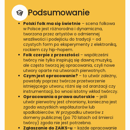
Podsumowanie
Polski folk ma się świetnie
– scena folkowa
w Polsce jest różnorodna i dynamiczna,
tworzona przez artystów o odmiennej
wrażliwości i podejściu do tradycji – od
czystych form po eksperymenty z elektroniką,
rockiem czy hip-hopem.
Folk czerpie z przeszłości
– współcześni
twórcy nie tylko inspirują się dawną muzyką,
ale często tworzą jej opracowania, czyli nowe
utwory oparte na utworach pierwotnych.
Czym jest opracowanie?
– to utwór zależny,
powstały poprzez twórcze przetworzenie
istniejącego utworu; różni się od aranżacji czy
instrumentacji, bo wnosi istotny wkład twórczy.
Opracowania a prawa autorskie
– jeśli
utwór pierwotny jest chroniony, konieczna jest
zgoda wszystkich współautorów lub
spadkobierców. W przypadku utworów z
domeny publicznej (po 70 latach od śmierci
twórcy) zgoda nie jest potrzebna.
Zgłaszanie do ZAiKS-u
– każde opracowanie