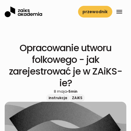
przewodnik
Opracowanie utworu
folkowego - jak
zarejestrować je w ZAiKS-
ie?
8 maja
•
5
min
instrukcja
ZAiKS