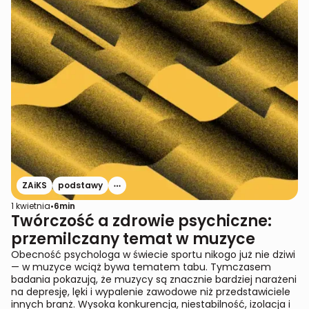
ZAiKS
podstawy
1 kwietnia
•
6
min
Twórczość a zdrowie psychiczne:
przemilczany temat w muzyce
Obecność psychologa w świecie sportu nikogo już nie dziwi
— w muzyce wciąż bywa tematem tabu. Tymczasem
badania pokazują, że muzycy są znacznie bardziej narażeni
na depresję, lęki i wypalenie zawodowe niż przedstawiciele
innych branż. Wysoka konkurencja, niestabilność, izolacja i