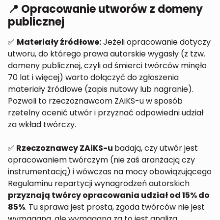
📍 Opracowanie utworów z domeny
publicznej
✅
Materiały źródłowe:
Jeżeli opracowanie dotyczy
utworu, do którego prawa autorskie wygasły (z tzw.
domeny publicznej
, czyli od śmierci twórców minęło
70 lat i więcej) warto dołączyć do zgłoszenia
materiały źródłowe (zapis nutowy lub nagranie).
Pozwoli to rzeczoznawcom ZAiKS-u w sposób
rzetelny ocenić utwór i przyznać odpowiedni udział
za wkład twórczy.
✅
Rzeczoznawcy ZAiKS-u
badają, czy utwór jest
opracowaniem twórczym (nie zaś aranżacją czy
instrumentacją) i wówczas na mocy obowiązującego
Regulaminu repartycji wynagrodzeń autorskich
przyznają twórcy opracowania udział od 15% do
85%
. Tu sprawa jest prosta, zgoda twórców nie jest
wymagana, ale wymagana za to jest analiza