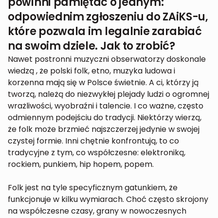
powinni pamiętać o jednym:
odpowiednim zgłoszeniu do ZAiKS-u,
które pozwala im legalnie zarabiać
na swoim dziele. Jak to zrobić?
Nawet postronni muzyczni obserwatorzy doskonale
wiedzą , że polski folk, etno, muzyka ludowa i
korzenna mają się w Polsce świetnie. A ci, którzy ją
tworzą, należą do niezwykłej plejady ludzi o ogromnej
wrażliwości, wyobraźni i talencie. I co ważne, często
odmiennym podejściu do tradycji. Niektórzy wierzą,
że folk może brzmieć najszczerzej jedynie w swojej
czystej formie. Inni chętnie konfrontują, to co
tradycyjne z tym, co współczesne: elektroniką,
rockiem, punkiem, hip hopem, popem.
Folk jest na tyle specyficznym gatunkiem, że
funkcjonuje w kilku wymiarach. Choć często skrojony
na współczesne czasy, grany w nowoczesnych